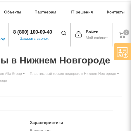
Объекты
Партнерам
IT решения
Контакты
8 (800) 100-09-40
Войти
0
Мой кабинет
Заказать звонок
род
ины в Нижнем Новгороде
я Alta Group
-
Пластиковый кессон недорого в Нижнем Новгороде
роде
Характеристики
Высота, мм