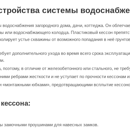
стройства системы водоснабж
 водоснабжения загородного дома, дачи, коттеджа. Он облегча
ны или водоснабжающего колодца. Пластиковый кессон препят
олирует устье скважины от возможного попадания в неё грунтов
требует дополнительного ухода во время всего срока эксплуата
и.
а, поэтому, в отличие от железобетонного или стального, не тре
ними ребрами жесткости и не уступает по прочности кессонам и
 «монтажными юбками», предотвращающими всплытие кессонов
кессона:
ены замочными проушинами для навесных замков.