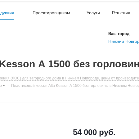
дукция
Проектировщикам
Услуги
Решения
Ваш город
Нижний Новго
 Kesson А 1500 без горлов
ения (ЛОС) для загородного дома в Нижнем Новгороде, цены от производител
е
-
Пластиковый кессон Alta Kesson А 1500 без горловины в Нижнем Новго
54 000
руб.