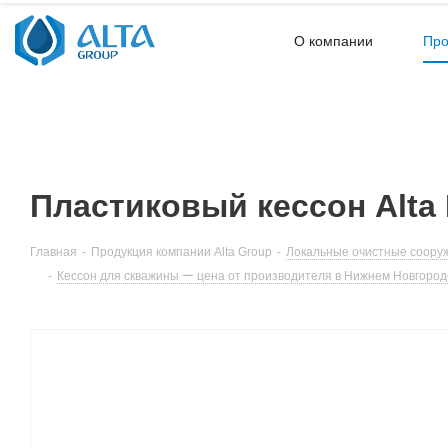
О компании
Про
Пластиковый кессон Alta
Главная
-
Продукция компании Alta Group
-
Локальные очистные сооруж
-
Кессон для скважины ー цена от производителя в Нижнем Новгород