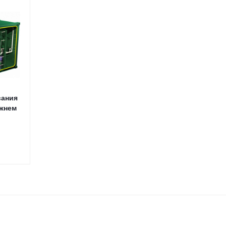
вания
ижнем