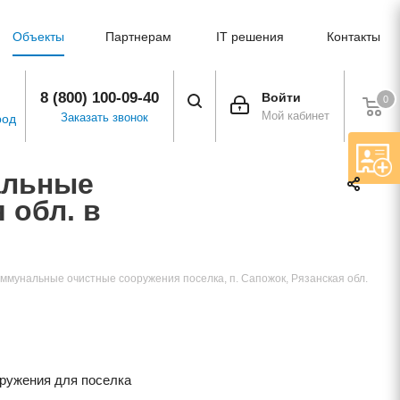
Объекты
Партнерам
IT решения
Контакты
8 (800) 100-09-40
Войти
0
Мой кабинет
Заказать звонок
род
альные
ая обл.
коммунальные очистные сооружения поселка, п. Сапожок, Рязанская обл.
ружения для поселка