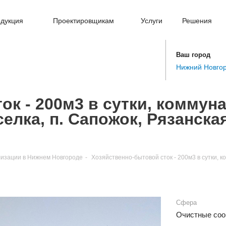
дукция
Проектировщикам
Услуги
Решения
Ваш город
Нижний Новго
ок - 200м3 в сутки, коммун
елка, п. Сапожок, Рязанск
лизации в Нижнем Новгороде
-
Хозяйственно-бытовой сток - 200м3 в сутки, 
Сфера
Очистные соо