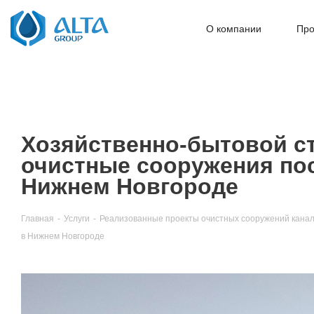
О компании
Про
Хозяйственно-бытовой ст
очистные сооружения пос
Нижнем Новгороде
Главная
-
Услуги
-
Реализованные проекты очистных сооружений кана
Нижнем Новгороде